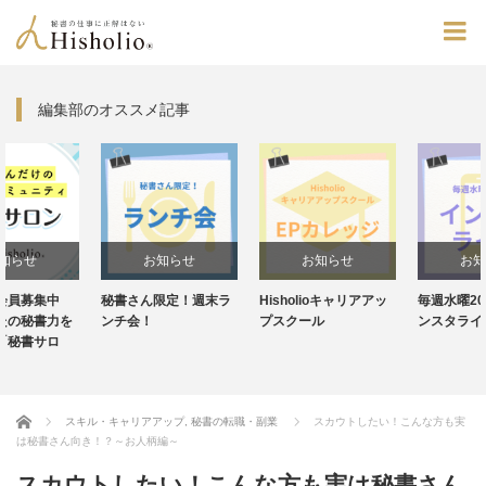
編集部のオススメ記事
お知らせ
お知らせ
お知らせ
秘書さん限定！週末ラ
Hisholioキャリアアッ
毎週水曜20:30～！イ
ンチ会！
プスクール
ンスタライブ
Home
スキル・キャリアアップ
,
秘書の転職・副業
スカウトしたい！こんな方も実
は秘書さん向き！？～お人柄編～
スカウトしたい！こんな方も実は秘書さん