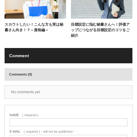
スカウトしたい！こんな方も実は秘
目標設定に悩む秘書さんへ！評価ア
書さん向き！？～資格編～
ップにつながる目標設定のコツをご
紹介
Comment
Comments (0)
No comments yet.
NAME
( required )
E-MAIL
( required ) - will not be published -