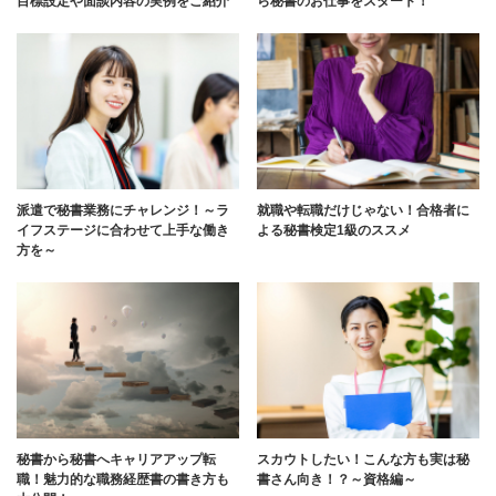
目標設定や面談内容の実例をご紹介
ら秘書のお仕事をスタート！
派遣で秘書業務にチャレンジ！～ラ
就職や転職だけじゃない！合格者に
イフステージに合わせて上手な働き
よる秘書検定1級のススメ
方を～
秘書から秘書へキャリアアップ転
スカウトしたい！こんな方も実は秘
職！魅力的な職務経歴書の書き方も
書さん向き！？～資格編～