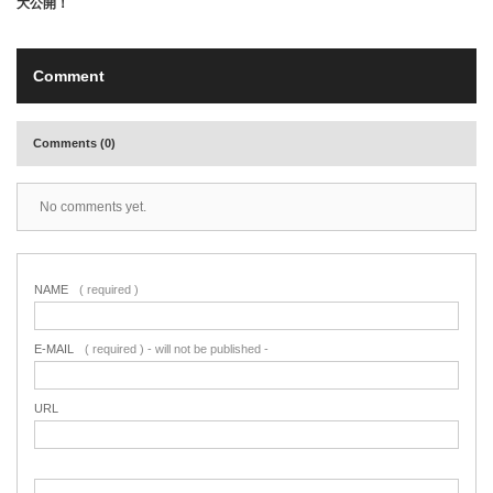
大公開！
Comment
Comments (0)
No comments yet.
NAME
( required )
E-MAIL
( required ) - will not be published -
URL