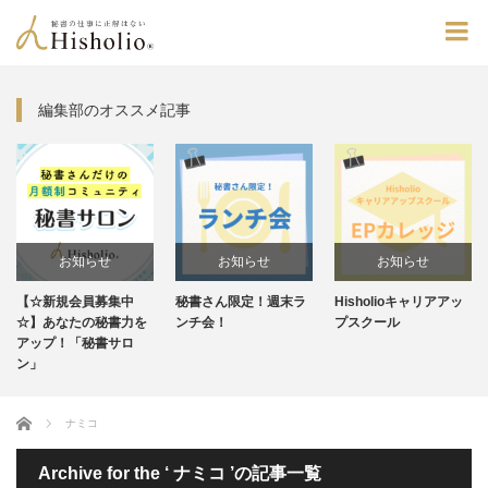
編集部のオススメ記事
お知らせ
お知らせ
お知らせ
お
会員募集中
秘書さん限定！週末ラ
Hisholioキャリアアッ
毎週水曜20
未分類
たの秘書力を
ンチ会！
プスクール
ンスタラ
「秘書サロ
Home
ナミコ
Archive for the ‘ ナミコ ’