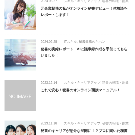
2024.06.27
スキル・キャリアアップ
,
秘書の転職・副業
元企業勤務の私がオンライン秘書デビュー！体験談を
レポートします！
2024.02.28
ITスキル
,
秘書業務のキホン
秘書の実録レポート！AIに議事録作成を手伝ってもら
いました！
2023.12.14
スキル・キャリアアップ
,
秘書の転職・副業
これで安心！秘書のオンライン面接マニュアル！
2023.11.16
スキル・キャリアアップ
,
秘書の転職・副業
秘書のキャリアが意外な展開に！？プロに聞いた秘書