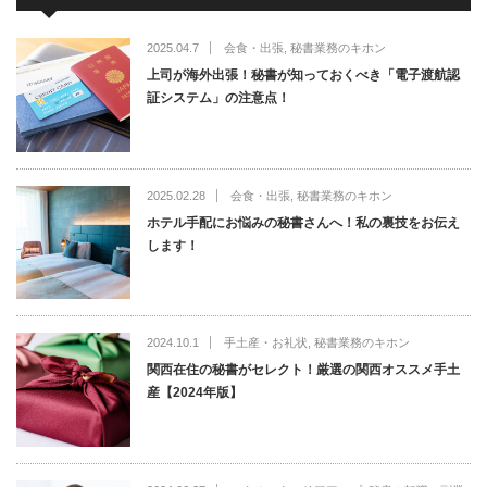
2025.04.7
会食・出張
,
秘書業務のキホン
上司が海外出張！秘書が知っておくべき「電子渡航認
証システム」の注意点！
2025.02.28
会食・出張
,
秘書業務のキホン
ホテル手配にお悩みの秘書さんへ！私の裏技をお伝え
します！
2024.10.1
手土産・お礼状
,
秘書業務のキホン
関西在住の秘書がセレクト！厳選の関西オススメ手土
産【2024年版】