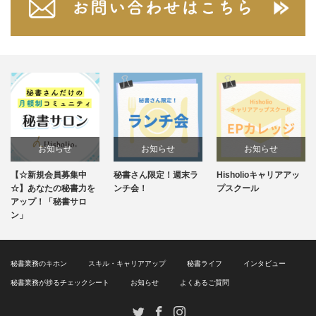
お知らせ
お知らせ
お知らせ
お
規会員募集中
秘書さん限定！週末ラ
Hisholioキャリアアッ
毎週水曜2
未分類
なたの秘書力を
ンチ会！
プスクール
ンスタラ
！「秘書サロ
秘書業務のキホン
スキル・キャリアアップ
秘書ライフ
インタビュー
秘書業務が捗るチェックシート
お知らせ
よくあるご質問
Twitter
Facebook
Instagram