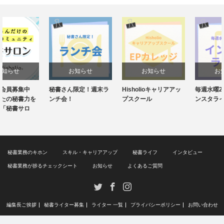
お知らせ
お知らせ
お知らせ
秘書さん限定！週末ラ
Hisholioキャリアアッ
毎週水曜20:30～！イ
ンチ会！
プスクール
ンスタライブ
秘書業務のキホン
スキル・キャリアアップ
秘書ライフ
インタビュー
秘書業務が捗るチェックシート
お知らせ
よくあるご質問
Twitter
Facebook
Instagram
編集長ご挨拶
秘書ライター募集
ライター 一覧
プライバシーポリシー
お問い合わせ