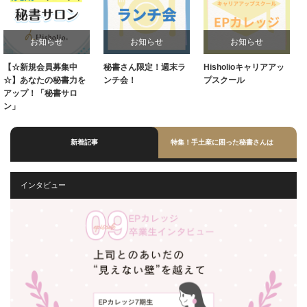
お知らせ
お知らせ
お知らせ
中
秘書さん限定！週末ラ
Hisholioキャリアアッ
毎週水曜20:30～！
力を
ンチ会！
プスクール
ンスタライブ
ロ
新着記事
特集！手土産に困った秘書さんは
インタビュー