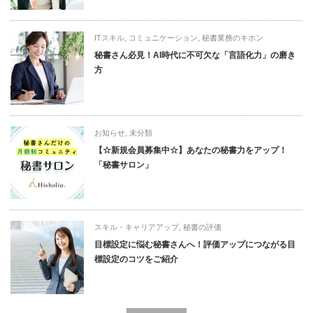
ITスキル
,
コミュニケーション
,
秘書業務のキホン
秘書さん必見！AI時代に不可欠な「言語化力」の磨き
方
お知らせ
,
未分類
【☆新規会員募集中☆】あなたの秘書力をアップ！
「秘書サロン」
スキル・キャリアアップ
,
秘書の評価
目標設定に悩む秘書さんへ！評価アップにつながる目
標設定のコツをご紹介