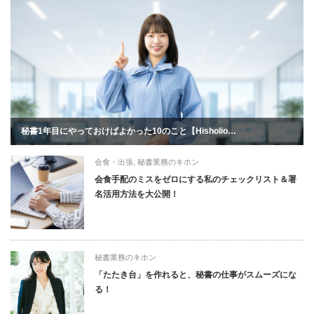
秘書1年目にやっておけばよかった10のこと【Hisholio…
会食・出張
,
秘書業務のキホン
会食手配のミスをゼロにする私のチェックリスト＆署
名活用方法を大公開！
秘書業務のキホン
「たたき台」を作れると、秘書の仕事がスムーズにな
る！