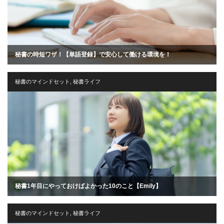
秘書の時短ワザ！【単語登録】で安心して働ける環境を！
秘書のマインドセット
,
秘書ライフ
秘書1年目にやっておけばよかった10のこと【Emily】
秘書のマインドセット
,
秘書ライフ