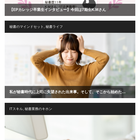
【EPカレッジ卒業生インタビュー】今回は7期生K.Mさん
秘書のマインドセット
,
秘書ライフ
私が秘書時代に上司に失望された出来事。そして、そこから始めた…
ITスキル
,
秘書業務のキホン