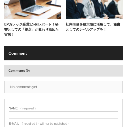
EPカレッジ受講1か月レポート！秘
社内研修を最大限に活用して、秘書
書としての「視点」が変わり始めた
としてのレベルアップを！
実感！
Comment
Comments (0)
No comments yet.
NAME
( required )
E-MAIL
( required ) - will not be published -