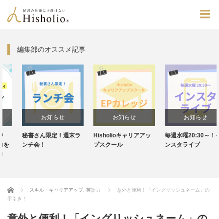
編集部のオススメ記事
お知らせ
お知らせ
お知らせ
秘書さん限定！週末ラ
Hisholioキャリアアッ
毎週水曜20:30～！イ
ンチ会！
プスクール
ンスタライブ
Home
スキル・キャリアアップ
,
英語力
意外と便利！「イングリッシュネーム」の
手引き！
意外と便利！「イングリッシュネーム」の