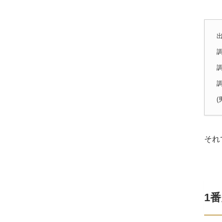
調
(
それ
1