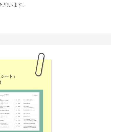
と思います。
クシート」
！