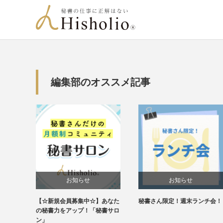
編集部のオススメ記事
お知らせ
お知らせ
【☆新規会員募集中☆】あなた
秘書さん限定！週末ランチ会！
未分類
の秘書力をアップ！「秘書サロ
ン」