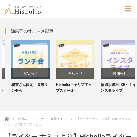
編集部のオススメ記事
お知らせ
お知らせ
お知らせ
秘書さん限定！週末ラ
Hisholioキャリアアッ
毎週水曜20:30～！イ
ンチ会！
プスクール
ンスタライブ
Home
秘書のマインドセット
,
秘書ライフ
【ライター ナミコより】Hisholioライタ
ーになってみて、思うこと。
【ライター ナミコより】Hisholioライター