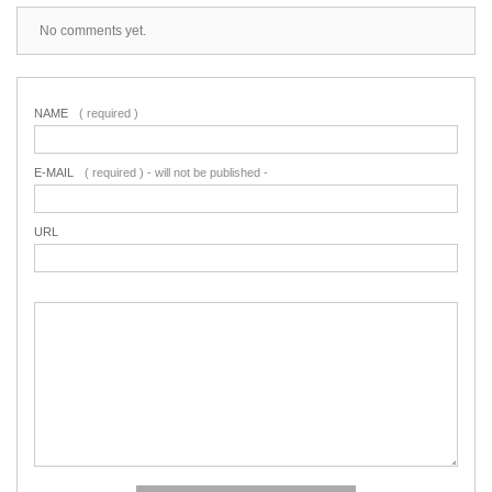
No comments yet.
NAME
( required )
E-MAIL
( required ) - will not be published -
URL