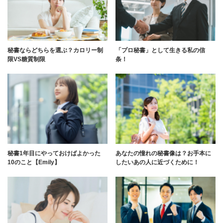
秘書ならどちらを選ぶ？カロリー制
「プロ秘書」として生きる私の信
限VS糖質制限
条！
秘書1年目にやっておけばよかった
あなたの憧れの秘書像は？お手本に
10のこと【Emily】
したいあの人に近づくために！