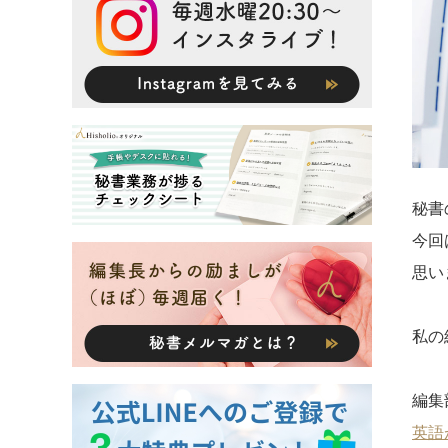
秘書
今回
思い
私の
編集
英語