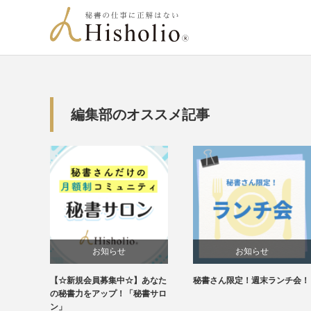
編集部のオススメ記事
お知らせ
お知らせ
【☆新規会員募集中☆】あなた
秘書さん限定！週末ランチ会！
未分類
の秘書力をアップ！「秘書サロ
ン」