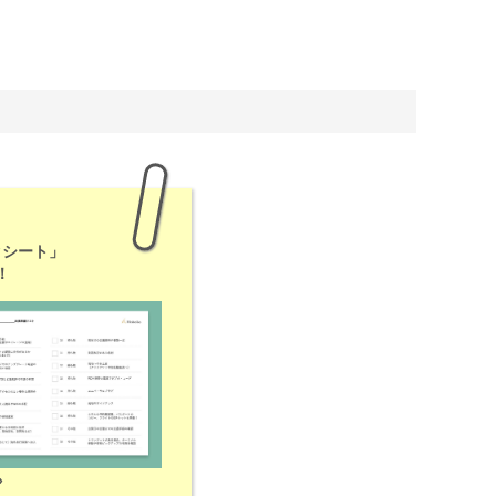
クシート」
！
»