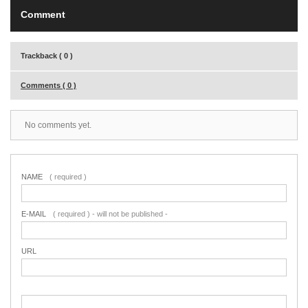
Comment
Trackback ( 0 )
Comments ( 0 )
No comments yet.
NAME
( required )
E-MAIL
( required ) - will not be published -
URL