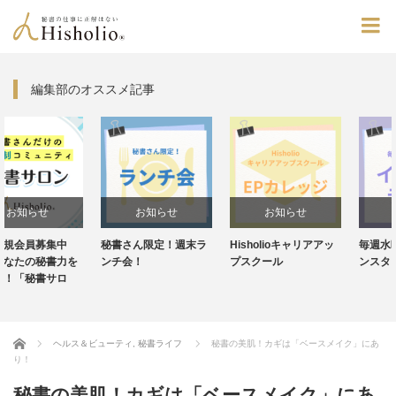
編集部のオススメ記事
お知らせ
お知らせ
お知らせ
秘書さん限定！週末ラ
Hisholioキャリアアッ
毎週水曜20:30～！イ
ンチ会！
プスクール
ンスタライブ
Home
ヘルス＆ビューティ
,
秘書ライフ
秘書の美肌！カギは「ベースメイク」にあ
り！
秘書の美肌！カギは「ベースメイク」にあ