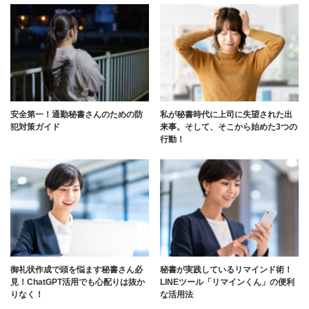
安全第一！通勤秘書さんのための防
私が秘書時代に上司に失望された出
犯対策ガイド
来事。そして、そこから始めた3つの
行動！
御礼状作成で頭を悩ます秘書さん必
秘書が実践しているリマインド術！
見！ChatGPT活用でも心配りは抜か
LINEツール「リマインくん」の便利
りなく！
な活用法