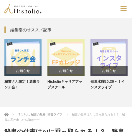
編集部のオススメ記事
お知らせ
お知らせ
お知らせ
秘書さん限定！週末ラ
Hisholioキャリアアッ
毎週水曜20:30～！イ
ンチ会！
プスクール
ンスタライブ
Home
ITスキル
,
秘書の教養
,
秘書ライフ
秘書の仕事はAIに乗っ取られる！？ 秘
書の私が出した結論はーー
秘書の仕事はAIに乗っ取られる！？ 秘書