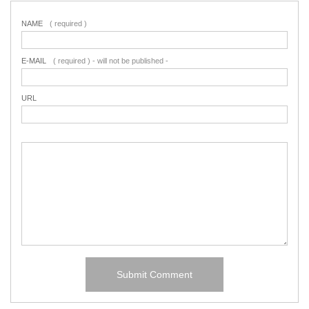
NAME
( required )
E-MAIL
( required ) - will not be published -
URL