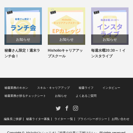
お知らせ
お知らせ
お知らせ
秘書さん限定！週末ラ
Hisholioキャリアアッ
毎週水曜20:30～！イ
ンチ会！
プスクール
ンスタライブ
秘書業務のキホン
スキル・キャリアアップ
秘書ライフ
インタビュー
秘書業務が捗るチェックシート
お知らせ
よくあるご質問
Twitter
Facebook
Instagram
編集長ご挨拶
秘書ライター募集
ライター 一覧
プライバシーポリシー
お問い合わせ
Copyright ©
Hisholio(ヒショリオ)『秘書の仕事に正解はない』
All rights reserved.