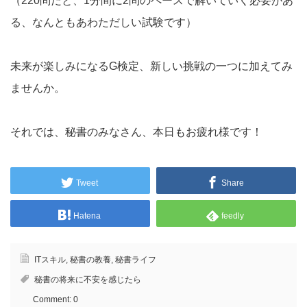
（220問だと、1分間に2問のペースで解いていく必要があ
る、なんともあわただしい試験です）
未来が楽しみになるG検定、新しい挑戦の一つに加えてみ
ませんか。
それでは、秘書のみなさん、本日もお疲れ様です！
Tweet
Share
Hatena
feedly
ITスキル
,
秘書の教養
,
秘書ライフ
秘書の将来に不安を感じたら
Comment:
0