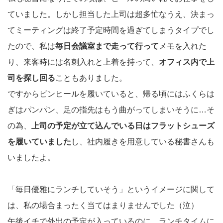
ていました。しかし担当した上司は超多忙なうえ、決まっ
てミーティングは終了予定時間を過ぎてしまうタイプでし
たので、私は
毎日会議室まで走って行って
メモを入れた
り、来客時には名刺入れと上着を持って、
オフィス内で上
司を探し回る
こともありました。
ですからピンヒールを履いていると、帰る頃にはふくらは
ぎはパンパン、足の指先はもう曲がってしまいそうに…そ
の為、
上司の予定が立て込んでいる日はフラットシューズ
を履いていました
し、社内履きを用意している秘書さんも
いましたよ。
「毎日優雅にランチしていそう」というイメージに関して
は、私の場合まったく当てはまりませんでした（泣）
午後イチで外出の予定が入っているのに、ランチタイムに