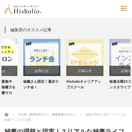
編集部のオススメ記事
お知らせ
お知らせ
お知らせ
秘書さん限定！週末ラ
Hisholioキャリアアッ
毎週水曜20:30～！イ
ンチ会！
プスクール
ンスタライブ
Home
その他（来客対応など）
,
秘書業務のキホン
秘書の理想と現実！？リアルな
秘書ライフを大公開！
秘書の理想と現実！？リアルな秘書ライフ