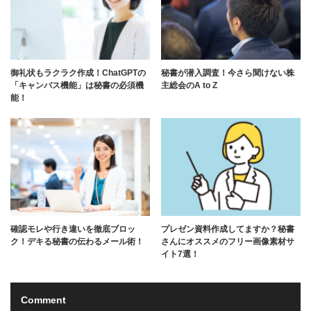
御礼状もラクラク作成！ChatGPTの
秘書が潜入調査！今さら聞けない株
「キャンバス機能」は秘書の必須機
主総会のA to Z
能！
確認モレや行き違いを徹底ブロッ
プレゼン資料作成してますか？秘書
ク！デキる秘書の伝わるメール術！
さんにオススメのフリー画像素材サ
イト7選！
Comment