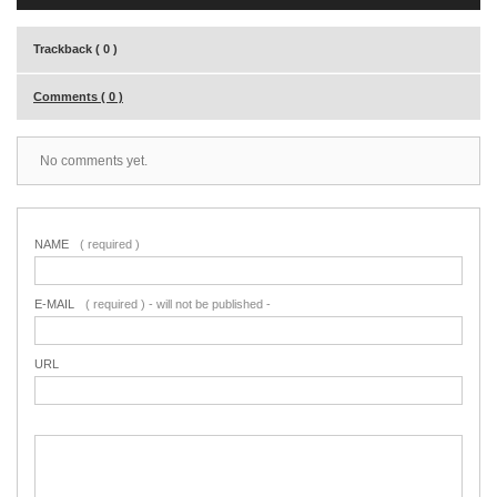
Trackback ( 0 )
Comments ( 0 )
No comments yet.
NAME
( required )
E-MAIL
( required ) - will not be published -
URL