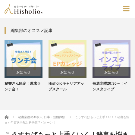
編集部のオススメ記事
お知らせ
お知らせ
お知らせ
秘書さん限定！週末ラ
Hisholioキャリアアッ
毎週水曜20:30～！イ
ンチ会！
プスクール
ンスタライブ
Home
秘書業務のキホン
,
行事・冠婚葬祭
こうすればもっと上手くいく！秘書を悩
ます年賀状手配と解決策７パターン！
こうすればもっと上手くいく！秘書を悩ま