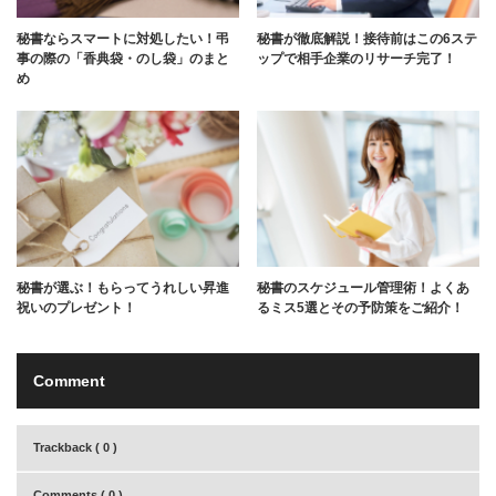
秘書ならスマートに対処したい！弔
秘書が徹底解説！接待前はこの6ステ
事の際の「香典袋・のし袋」のまと
ップで相手企業のリサーチ完了！
め
秘書が選ぶ！もらってうれしい昇進
秘書のスケジュール管理術！よくあ
祝いのプレゼント！
るミス5選とその予防策をご紹介！
Comment
Trackback ( 0 )
Comments ( 0 )