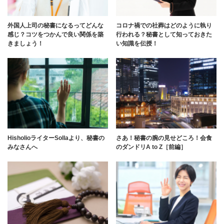
外国人上司の秘書になるってどんな
コロナ禍での社葬はどのように執り
感じ？コツをつかんで良い関係を築
行われる？秘書として知っておきた
きましょう！
い知識を伝授！
HisholioライターSollaより、秘書の
さあ！秘書の腕の見せどころ！会食
みなさんへ
のダンドリA to Z［前編］