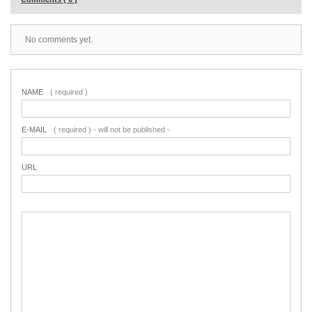
No comments yet.
NAME
( required )
E-MAIL
( required ) - will not be published -
URL