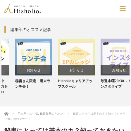
編集部のオススメ記事
お知らせ
お知らせ
お知らせ
秘書さん限定！週末ラ
Hisholioキャリアアッ
毎週水曜20:30～！イ
ンチ会！
プスクール
ンスタライブ
Home
手土産・お礼状
,
秘書業務のキホン
秘書にとっては基本のキ？知っておきた
い御礼状のマナー！
秘書にとっては基本のキ？知っておきたい