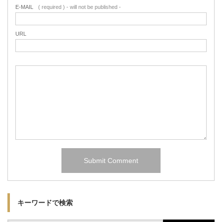
E-MAIL
( required ) - will not be published -
URL
キーワードで検索