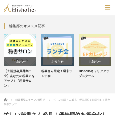
編集部のオススメ記事
お知らせ
お知らせ
お知らせ
秘書さん限定！週末ラ
Hisholioキャリアアッ
毎週水曜20:30～！イ
ンチ会！
プスクール
ンスタライブ
Home
秘書業務のキホン
,
管理術
忙しい秘書さん必見！優先順位を細分化して業務
効率アップ！
忙しい秘書さん必見！優先順位を細分化し