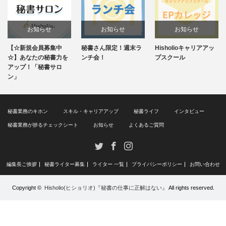
お知らせ
お知らせ
お知らせ
秘書さん限定！週末ラ
Hisholioキャリアアッ
毎週水曜20:30～！イ
ンチ会！
プスクール
ンスタライブ
秘書業務のキホン
スキル・キャリアアップ
秘書ライフ
インタビュー
秘書業務が捗るチェックシート
お知らせ
よくあるご質問
Twitter
Facebook
Instagram
編集長ご挨拶
秘書ライター募集
ライター 一覧
プライバシーポリシー
お問い合わせ
Copyright ©
Hisholio(ヒショリオ)『秘書の仕事に正解はない』
All rights reserved.