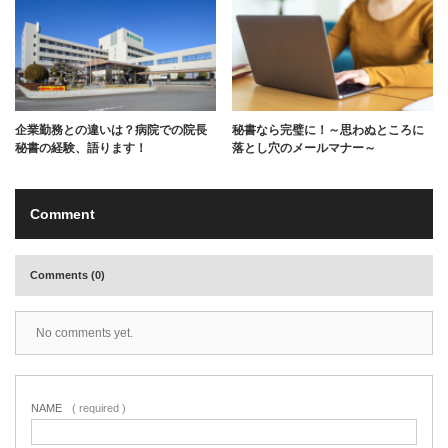
企業勤務との違いは？病院での院長
秘書なら完璧に！～思わぬところに
秘書の経験、語ります！
落とし穴のメールマナー～
Comment
Comments (0)
No comments yet.
NAME
( required )