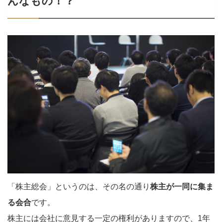
んなもの！？
「株主総会」というのは、その名の通り
株主が一同に集ま
る会合
です。
株主には会社に意見する一定の権利がありますので、1年