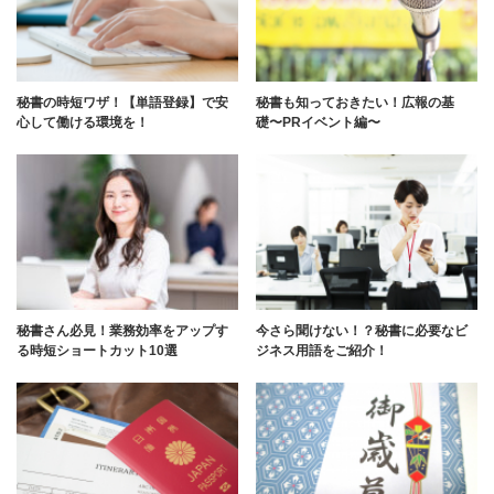
秘書の時短ワザ！【単語登録】で安
秘書も知っておきたい！広報の基
心して働ける環境を！
礎〜PRイベント編〜
秘書さん必見！業務効率をアップす
今さら聞けない！？秘書に必要なビ
る時短ショートカット10選
ジネス用語をご紹介！