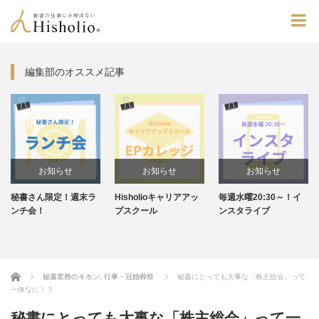
編集部のオススメ記事
お知らせ
お知らせ
お知らせ
秘書さん限定！週末ラ
Hisholioキャリアアッ
毎週水曜20:30～！イ
ンチ会！
プスクール
ンスタライブ
Home
秘書業務のキホン
,
行事・冠婚葬祭
秘書にとっても大事な「株主総会」って
一体なに！？
秘書にとっても大事な「株主総会」って一