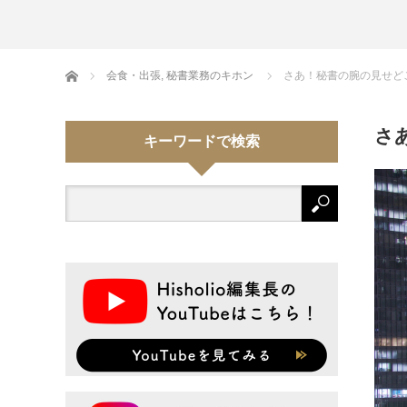
Home
会食・出張
,
秘書業務のキホン
さあ！秘書の腕の見せどこ
さ
キーワードで検索