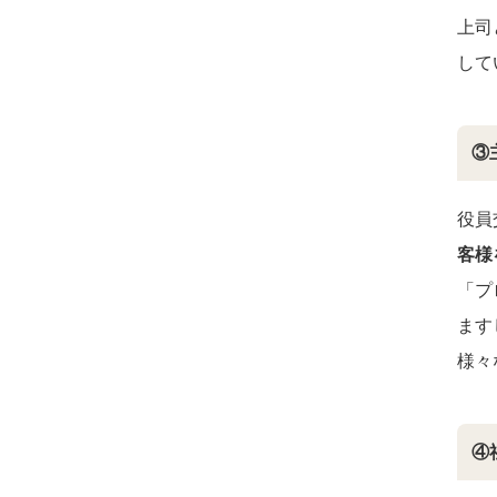
上司
して
③
役員
客様
「プ
ます
様々
④