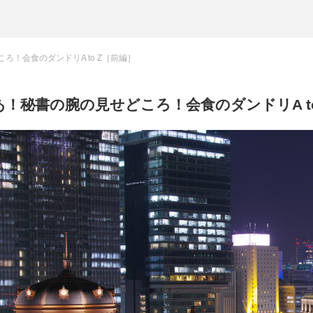
ろ！会食のダンドリA to Z［前編］
あ！秘書の腕の見せどころ！会食のダンドリA to