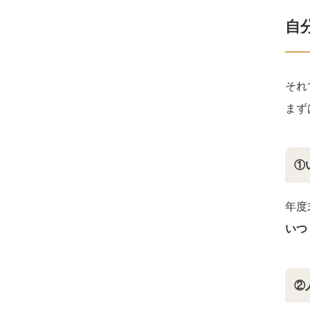
自
それ
まず
①
年度
いつ
②