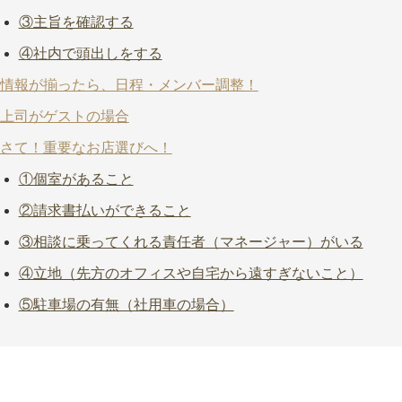
③主旨を確認する
④社内で頭出しをする
情報が揃ったら、日程・メンバー調整！
上司がゲストの場合
さて！重要なお店選びへ！
①個室があること
②請求書払いができること
③相談に乗ってくれる責任者（マネージャー）がいる
④立地（先方のオフィスや自宅から遠すぎないこと）
⑤駐車場の有無（社用車の場合）