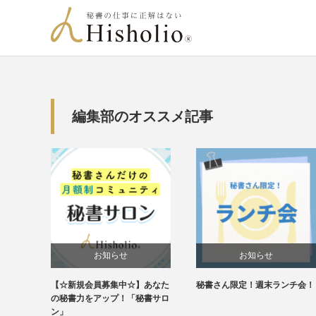
編集部のオススメ記事
お知らせ
お知らせ
【☆新規会員募集中☆】あなた
秘書さん限定！週末ランチ会！
未分類
の秘書力をアップ！「秘書サロ
ン」