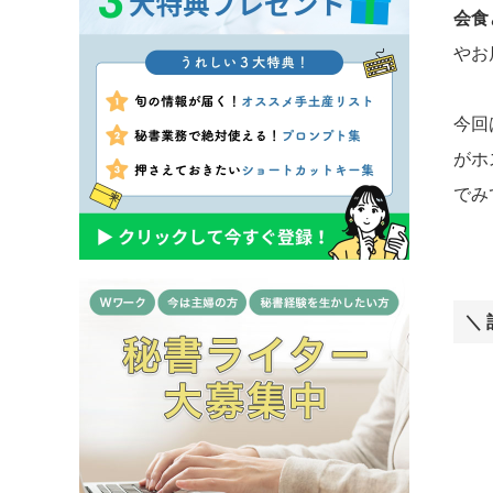
会食
やお
今回
がホ
でみ
＼