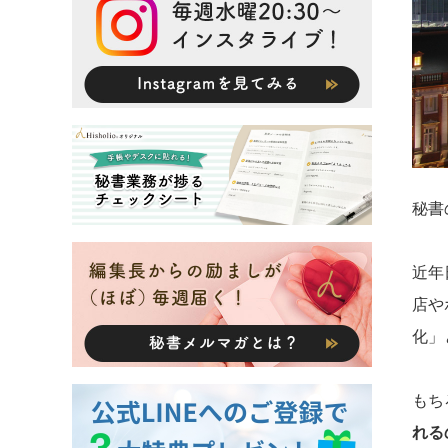
秘書
近年
店や
化」
もち
れる