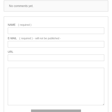
No comments yet.
NAME
( required )
E-MAIL
( required ) - will not be published -
URL