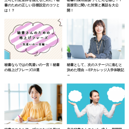
書のための正しい目標設定のコツと
面接官に聞いた対策と裏話を大公
は！？
開！
秘書ならではの気遣いの一言！秘書
秘書として、次のステージに進むと
の格上げフレーズ10選
決めた理由 ～EPカレッジ入学体験記
～