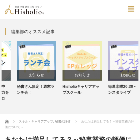
編集部のオススメ記事
お知らせ
お知らせ
お知らせ
秘書さん限定！週末ラ
Hisholioキャリアアッ
毎週水曜20:30～！イ
ンチ会！
プスクール
ンスタライブ
Home
スキル・キャリアアップ
,
秘書の評価
あなたは満足してる？～秘書業務の評
価について～
あなたは満足してる？～秘書業務の評価に