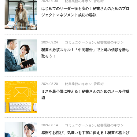
2024.09.30
秘書業務のキホン
,
管理術
はじめてのリーダー役も安心！秘書さんのためのプロ
ジェクトマネジメント成功の秘訣
2024.09.24
コミュニケーション
,
秘書業務のキホン
秘書の必須スキル！「中間報告」で上司の信頼を勝ち
取ろう！
2024.08.20
秘書業務のキホン
,
管理術
ミスを最小限に抑える！秘書さんのためのメール作成
術
2024.08.14
コミュニケーション
,
秘書業務のキホン
感謝やお詫び、気遣いを丁寧に伝える！秘書の格上げ