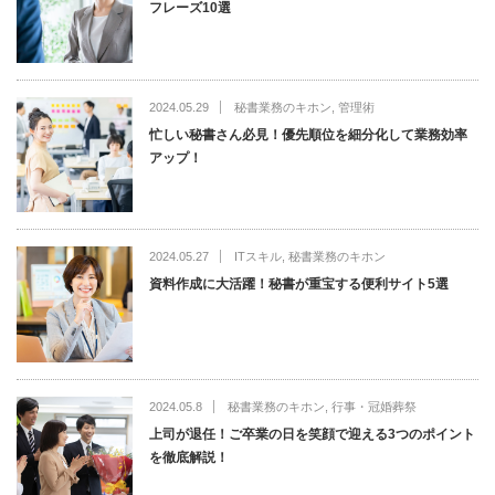
フレーズ10選
2024.05.29
秘書業務のキホン
,
管理術
忙しい秘書さん必見！優先順位を細分化して業務効率
アップ！
2024.05.27
ITスキル
,
秘書業務のキホン
資料作成に大活躍！秘書が重宝する便利サイト5選
2024.05.8
秘書業務のキホン
,
行事・冠婚葬祭
上司が退任！ご卒業の日を笑顔で迎える3つのポイント
を徹底解説！