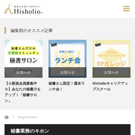
編集部のオススメ記事
お知らせ
お知らせ
お知らせ
【☆新規会員募集中
秘書さん限定！週末ラ
Hisholioキャリアアッ
未分類
☆】あなたの秘書力を
ンチ会！
プスクール
アップ！「秘書サロ
ン」
Home
Blog Archives
秘書業務のキホン