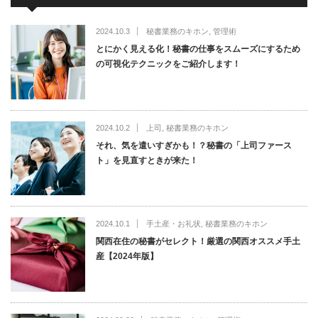
2024.10.3
秘書業務のキホン
,
管理術
とにかく見える化！秘書の仕事をスムーズにするため
の可視化テクニックをご紹介します！
2024.10.2
上司
,
秘書業務のキホン
それ、気を遣いすぎかも！？秘書の「上司ファース
ト」を見直すときが来た！
2024.10.1
手土産・お礼状
,
秘書業務のキホン
関西在住の秘書がセレクト！厳選の関西オススメ手土
産【2024年版】