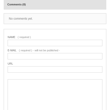
Comments (0)
No comments yet.
NAME
( required )
E-MAIL
( required ) - will not be published -
URL