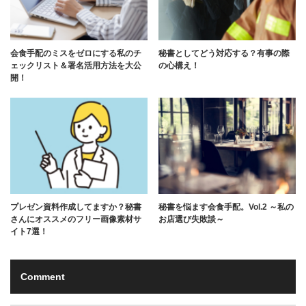
会食手配のミスをゼロにする私のチ
秘書としてどう対応する？有事の際
ェックリスト＆署名活用方法を大公
の心構え！
開！
プレゼン資料作成してますか？秘書
秘書を悩ます会食手配。Vol.2 ～私の
さんにオススメのフリー画像素材サ
お店選び失敗談～
イト7選！
Comment