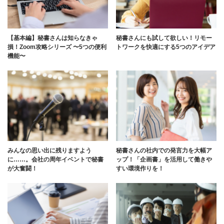
【基本編】秘書さんは知らなきゃ
秘書さんにも試して欲しい！リモー
損！Zoom攻略シリーズ 〜5つの便利
トワークを快適にする5つのアイデア
機能〜
みんなの思い出に残りますよう
秘書さんの社内での発言力を大幅ア
に……。会社の周年イベントで秘書
ップ！「企画書」を活用して働きや
が大奮闘！
すい環境作りを！