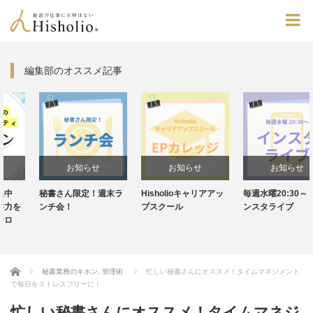
編集部のオススメ記事
お知らせ
お知らせ
お知らせ
秘書さん限定！週末ラ
Hisholioキャリアアッ
毎週水曜20:30～！イ
ンチ会！
プスクール
ンスタライブ
Home
秘書業務のキホン
,
管理術
忙しい秘書さんにオススメ！タイムマネジメント
で毎日をストレスフリーに！
忙しい秘書さんにオススメ！タイムマネジ