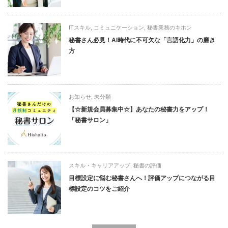
ITスキル
,
コミュニケーション
,
秘書業務のキホン
秘書さん必見！AI時代に不可欠な「言語化力」の磨き
方
お知らせ
,
未分類
【☆新規会員募集中☆】あなたの秘書力をアップ！
「秘書サロン」
スキル・キャリアアップ
,
秘書の評価
目標設定に悩む秘書さんへ！評価アップにつながる目
標設定のコツをご紹介