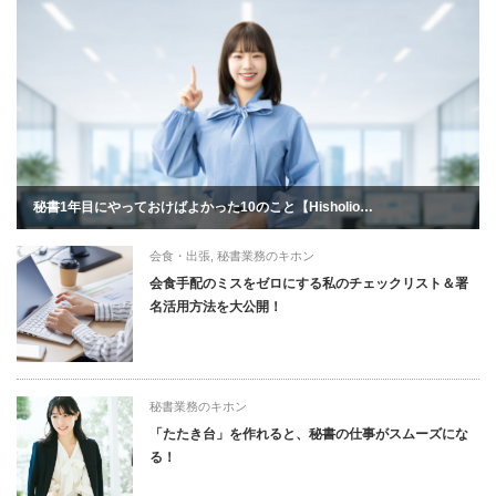
秘書1年目にやっておけばよかった10のこと【Hisholio…
会食・出張
,
秘書業務のキホン
会食手配のミスをゼロにする私のチェックリスト＆署
名活用方法を大公開！
秘書業務のキホン
「たたき台」を作れると、秘書の仕事がスムーズにな
る！