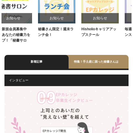
お知らせ
お知らせ
お知らせ
秘書さん限定！週末ラ
Hisholioキャリアアッ
毎週水曜20:30～！イ
ンチ会！
プスクール
ンスタライブ
新着記事
特集！手土産に困った秘書さんは
インタビュー