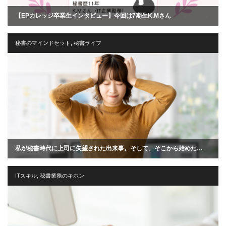
【EPカレッジ卒業生インタビュー】今回は7期生K.Mさん
秘書のマインドセット
,
秘書ライフ
私が秘書時代に上司に失望された出来事。そして、そこから始めた…
ITスキル
,
秘書業務のキホン