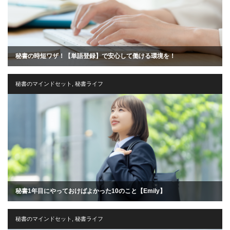
秘書の時短ワザ！【単語登録】で安心して働ける環境を！
秘書のマインドセット
,
秘書ライフ
秘書1年目にやっておけばよかった10のこと【Emily】
秘書のマインドセット
,
秘書ライフ