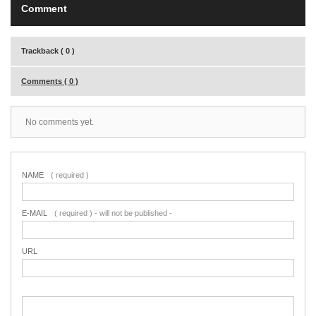
Comment
Trackback ( 0 )
Comments ( 0 )
No comments yet.
NAME
( required )
E-MAIL
( required ) - will not be published -
URL