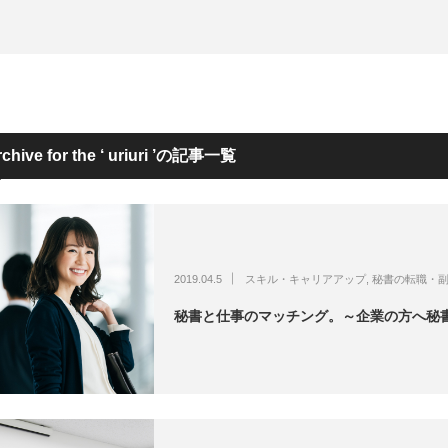
chive for the ‘ uriuri ’
2019.04.5
スキル・キャリアアップ
,
秘書の転職・
秘書と仕事のマッチング。～企業の方へ秘