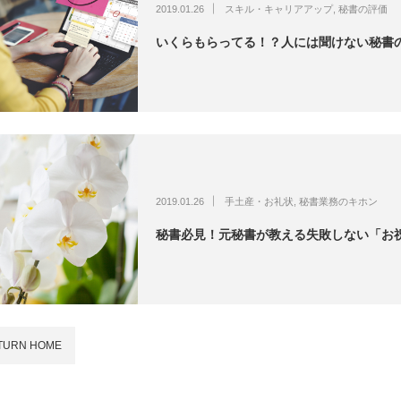
2019.01.26
スキル・キャリアアップ
,
秘書の評価
いくらもらってる！？人には聞けない秘書
2019.01.26
手土産・お礼状
,
秘書業務のキホン
秘書必見！元秘書が教える失敗しない「お
TURN HOME