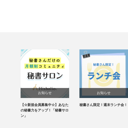
お知らせ
お知らせ
【☆新規会員募集中☆】あなた
秘書さん限定！週末ランチ会！
未分類
の秘書力をアップ！「秘書サロ
ン」