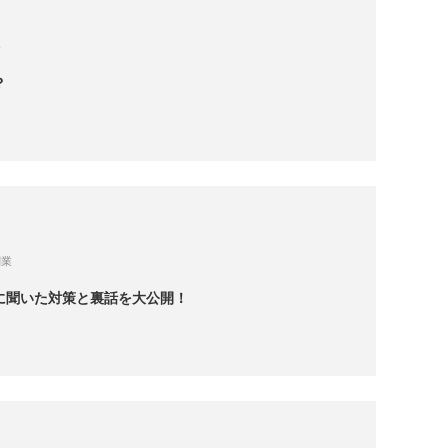
格
？
副業
に聞いた対策と裏話を大公開！