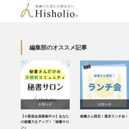
編集部のオススメ記事
お知らせ
お知らせ
【☆新規会員募集中☆】あなた
秘書さん限定！週末ランチ会！
未分類
の秘書力をアップ！「秘書サロ
ン」