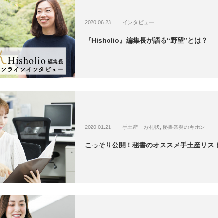
2020.06.23
インタビュー
『Hisholio』編集長が語る“野望”とは？
2020.01.21
手土産・お礼状
,
秘書業務のキホン
こっそり公開！秘書のオススメ手土産リス