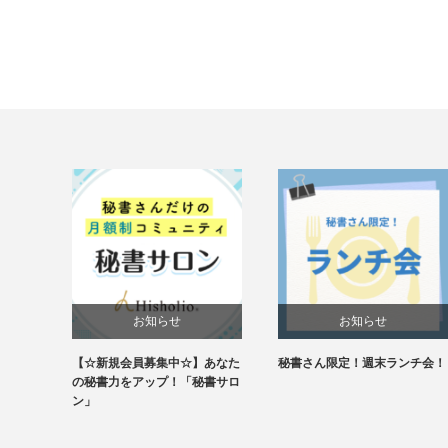
お知らせ
お知らせ
【☆新規会員募集中☆】あなた
秘書さん限定！週末ランチ会！
未分類
の秘書力をアップ！「秘書サロ
ン」