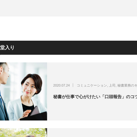
堂入り
2020.07.24
コミュニケーション
,
上司
,
秘書業務の
秘書が仕事で心がけたい「口頭報告」のコ