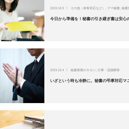
2019.10.9
その他（来客対応など）
,
ママ秘書
,
秘書
今日から準備を！秘書の引き継ぎ書は安心
2019.10.4
秘書業務のキホン
,
行事・冠婚葬祭
いざという時も冷静に。秘書の弔事対応マ