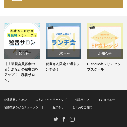
お知らせ
お知らせ
お知らせ
☆新規会員募集中
秘書さん限定！週末ラ
Hisholioキャリアアッ
毎週
未分類
】あなたの秘書力を
ンチ会！
プスクール
ン
ップ！「秘書サロ
ン」
秘書業務のキホン
スキル・キャリアアップ
秘書ライフ
インタビュー
秘書業務が捗るチェックシート
お知らせ
よくあるご質問
Twitter
Facebook
Instagram