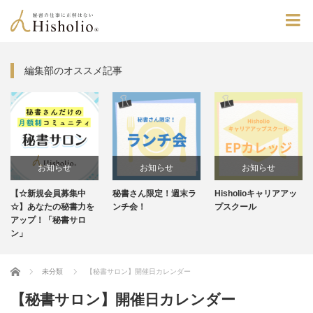
編集部のオススメ記事
お知らせ
お知らせ
お知らせ
☆新規会員募集中
秘書さん限定！週末ラ
Hisholioキャリアアッ
毎週
未分類
】あなたの秘書力を
ンチ会！
プスクール
ンス
ップ！「秘書サロ
ン」
Home
未分類
【秘書サロン】開催日カレンダー
【秘書サロン】開催日カレンダー