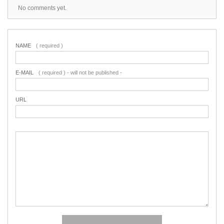
No comments yet.
NAME
( required )
E-MAIL
( required ) - will not be published -
URL