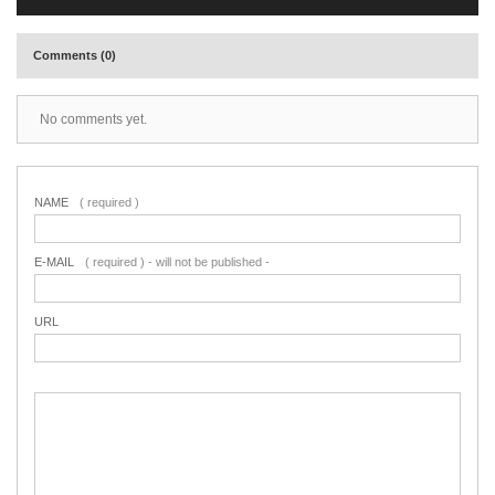
Comments (0)
No comments yet.
NAME
( required )
E-MAIL
( required ) - will not be published -
URL