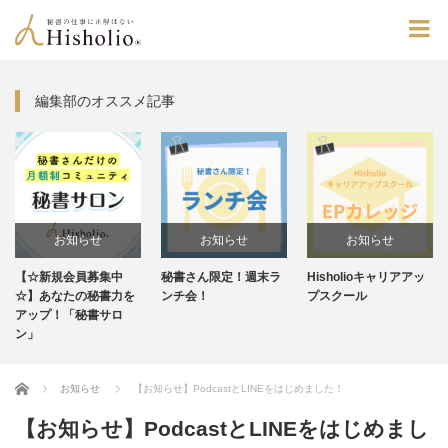
編集部のオススメ記事
らせ
お知らせ
お知らせ
お知ら
員募集中
秘書さん限定！週末ラ
Hisholioキャリアアッ
毎週水曜20:3
類
の秘書力を
ンチ会！
プスクール
ンスタライブ
秘書サロ
Home
お知らせ
【お知らせ】PodcastとLINEをはじめました！
【お知らせ】PodcastとLINEをはじめまし