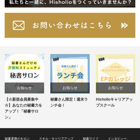
らせ
お知らせ
お知らせ
お知ら
員募集中
秘書さん限定！週末ラ
Hisholioキャリアアッ
毎週水曜20:3
分類
の秘書力を
ンチ会！
プスクール
ンスタライブ
秘書サロ
秘書業務のキホン
スキル・キャリアアップ
秘書ライフ
インタビュー