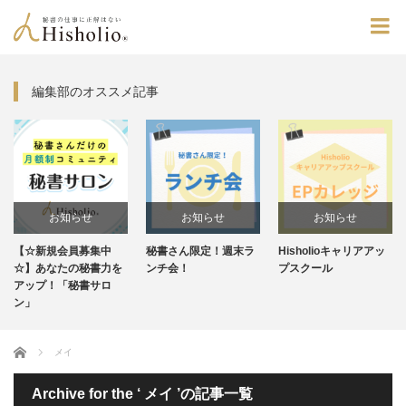
編集部のオススメ記事
お知らせ
お知らせ
お知らせ
【☆新規会員募集中
秘書さん限定！週末ラ
Hisholioキャリアアッ
未分類
☆】あなたの秘書力を
ンチ会！
プスクール
アップ！「秘書サロ
ン」
Home
メイ
Archive for the ‘ メイ ’