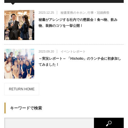
2023.12.25
秘書業務のキホン
,
行事・冠婚葬祭
秘書がアレンジする社内での懇親会！食べ物、飲み
物、装飾のコツを一挙公開！
2023.09.20
イベントレポート
～実況レポート～ 「Hisholio」のランチ会に初参加し
てみました！
RETURN HOME
キーワードで検索