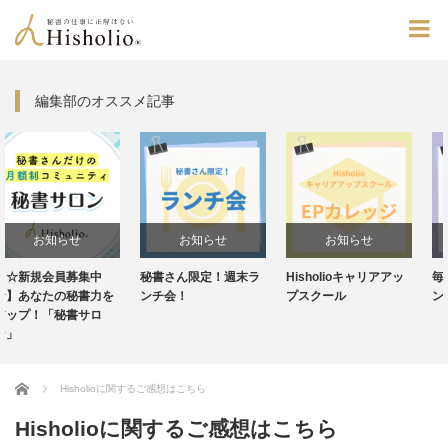
編集部のオススメ記事
せ
お知らせ
お知らせ
お知らせ
集中
秘書さん限定！週末ラ
Hisholioキャリアアッ
毎週水曜20:30
書力を
ンチ会！
プスクール
ンスタライブ
サロ
Home
Hisholioに関するご感想はこちら
Hisholioに関するご感想はこちら