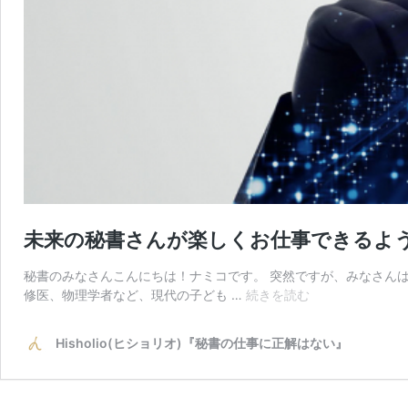
未来の秘書さんが楽しくお仕事できるよう
秘書のみなさんこんにちは！ナミコです。 突然ですが、みなさん
未
修医、物理学者など、現代の子ども …
続きを読む
来
の
Hisholio(ヒショリオ)『秘書の仕事に正解はない』
秘
書
さ